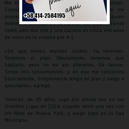
Me siento muy orgulloso por lanzar este juego.
Conozco a varios de los jugadores, pero me
prepararé de la mejor manera», dijo Tehrán, quien
dominó a Canadá en la edición del 2017 cuando
cedió sólo dos hits y una carrera en cinco entradas
de labor en la victoria por 4-1.
«Sé que tienen muchos zurdos. Ya veremos.
Tenemos el plan. Obviamente, tenemos que
hablarlo, pero no es alo diferente. Sé lanzar.
Tengo mis lanzamientos, y en eso me concentro
básicamente. Simplemente tengo mi plan y salgo a
ejecutarlo», agregó.
Teherán, de 35 años, jugó por última vez en las
Grandes Ligas en 2024, cuando abrió una vez con
los Mets de Nueva York, y luego jugó en la liga
Mexicana.