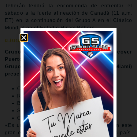
Teherán tendrá la encomienda de enfrentar el
sábado a la fuerte alineación de Canadá (11 a.m.
ET) en la continuación del Grupo A en el Clásico
Mundial en el Estadio Hiram Bithorn.
Clásico Mundial de Béisbol 2026
Grupo A (San Juan) presentado por Discover
Puerto Rico
Grupo B (Houston) y Grupo D (Miami)
presentado por Capital One
Calendario
Rosters
Boletos
Sedes
Cobertura completa
«Es un gran honor representar a mi país en este
gran evento donde están lo mejores de cada país.