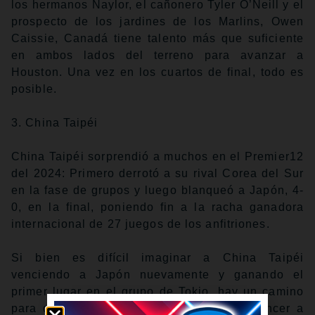
los hermanos Naylor, el cañonero Tyler O’Neill y el
prospecto de los jardines de los Marlins, Owen
Caissie, Canadá tiene talento más que suficiente
en ambos lados del terreno para avanzar a
Houston. Una vez en los cuartos de final, todo es
posible.
3. China Taipéi
China Taipéi sorprendió a muchos en el Premier12
del 2024: Primero derrotó a su rival Corea del Sur
en la fase de grupos y luego blanqueó a Japón, 4-
0, en la final, poniendo fin a la racha ganadora
internacional de 27 juegos de los anfitriones.
Si bien es difícil imaginar a China Taipéi
venciendo a Japón nuevamente y ganando el
primer lugar en el grupo de Tokio, hay un camino
para que terminen segundos si pueden vencer a