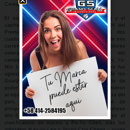
Corea del Sur.
El exjugador de Grandes Ligas Yu Chang y el
capitán Chieh-Hsien Chen – nombrado JMV del
Premier12 después de batear .652 con dos
cuadrangulares, uno de ellos una estocada de tres
carreras en el juego por el título – son los líderes
veteranos, con el lanzador ganador del
campeonato P12 y prospecto de los D-backs, Yu-
Min Lin, al frente de la rotación. El equipo fue
agresivo al agregar talento: El jardinero de los
Guardianes Stuart Fairchild y el prospecto de
poder de los Cachorros Jonathon Long se unieron
al equipo para rendirle homenaje a su herencia del
país, mientras que una gran cantidad de
prospectos de liga menor como los lanzadores
Wei-En Lin (4 ponches en 1.1 entrada en el
clasificatorio de marzo) y Po-Yu Chen, más los
infielders Hao-yu Lee y Tsung-Che Cheng – quien