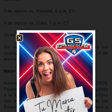
7 de marzo: vs. Panamá, 6 p.m. ET
9 de marzo: vs. Cuba, 7 p.m. ET
10 de marzo: vs. Canadá, 7 p.m. ET
De avanzar de grupo, Puerto Rico jugaría los
cuartos de final el viernes 13 o el sábado 14 de
marzo.
Mejor Actuación en el Clásico
Aunque también terminó subcampeón en el 2013,
Puerto Rico se vio dominante en el 2017, llegando
a la final con un impecable récord de 7-0. Incluso
con una decepcionante derrota por 8-0 ante los
Estados Unidos en la final, Puerto Rico superó a