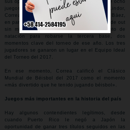
sus oponentes por 55-26 en un calendario de ocho
juegos. El dinámico cuadro interior de Lindor,
Correa y Javy Báez se robó el espectáculo; Báez,
en particular, brilló con un espléndido toque de out
sin mirar la segunda base y un movimiento de
natación para robarse la tercera base, dos
momentos clave del torneo de ese año. Los tres
jugadores se ganaron un lugar en el Equipo Ideal
del Torneo del 2017.
En ese momento, Correa calificó el Clásico
Mundial de Béisbol del 2017 como el momento
«más divertido que he tenido jugando béisbol».
Juegos más importantes en la historia del país
Hay algunos contendientes legítimos, desde
cuando Puerto Rico le negó a Japón la
oportunidad de ganar tres títulos seguidos en las