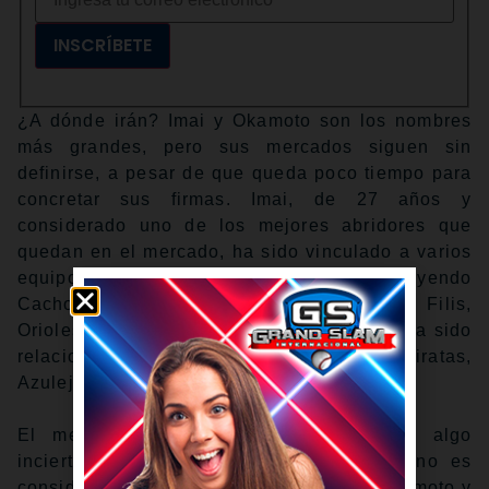
INSCRÍBETE
¿A dónde irán? Imai y Okamoto son los nombres
más grandes, pero sus mercados siguen sin
definirse, a pesar de que queda poco tiempo para
concretar sus firmas. Imai, de 27 años y
considerado uno de los mejores abridores que
quedan en el mercado, ha sido vinculado a varios
equipos desde que fue publicado, incluyendo
Cachorros, Yankees, Mets, Medias Rojas, Filis,
Orioles y Gigantes. Okamoto, de 29 años, ha sido
relacionado con los Padres, Angelinos, Piratas,
Azulejos y Medias Rojas.
El mercado de Takahashi sigue siendo algo
incierto, ya que el derecho de 28 años no es
considerado del mismo nivel que Imai u Okamoto y