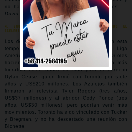
no ha generado tanto ruido en los rumores.
—
David Adler
4. ¿Qué clubes agresivos seguirán presionando el
acelerador?
Los dos equipos que más han gastado en esta
temporada baja están en el Este de la Liga
Americana, con los Azulejos y los Orioles
haciendo grandes movimientos. El contrato más
lucrativo hasta ahora ha sido para el derecho
Dylan Cease, quien firmó con Toronto por siete
años y US$210 millones. Los Azulejos también
firmaron al relevista Tyler Rogers (tres años,
US$37 millones) y al abridor Cody Ponce (tres
años, US$30 millones), pero podrían venir más
movimientos. Toronto ha sido vinculado con Tucker
y Bregman, y no ha descartado una reunión con
Bichette.