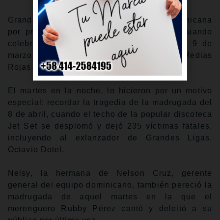
Grandes Ligas regresó a la República Dominicana
por primera vez desde marzo del 2024, cuando
celebró dos partidos de exhibición el 8 y 9 de
marzo entre los Rays de Tampa Bay y los Medias
Rojas de Boston.
El martes en la noche, lo hicieron por un motivo
especial: recordar la tragedia de la madrugada del
8 de abril, cuando el techo de la popular discoteca
Jet Set se desplomó y dejó 235 víctimas fatales,
incluyendo al exlanzador de Grandes Ligas,
Octavio Dotel.
Nelsy, la hermana de Nelson Cruz, gerente
general del equipo dominicano, también pereció la
madrugada de aquel martes en la que el
merenguero Rubby Pérez cantó y deleitó a su