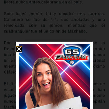
fiesta nunca antes celebrada en el país.
Soto bateó jonrón, hit y remolcó tres carreras.
Caminero se fue de 4-4, dos anotadas y una
remolcada con su jonrón, mientras que el
cuadrangular fue el único hit de Machado.
Por primera vez, el equipo nacional de la
República Dominicana competía en casa contra
una franquicia de Grandes Ligas, proporcionando
un escenario para la reflexión y orgullo nacional
mientras el equipo se prepara para el próximo
Clásico Mundial de Béisbol 2026.
El día era especial, sin lugar, a dudas. Muchos de
estos estelares de Grandes Ligas nunca han
jugado pelota invernal y algunos probablemente
nunca lo hagan, como el caso del capitán
Machado.