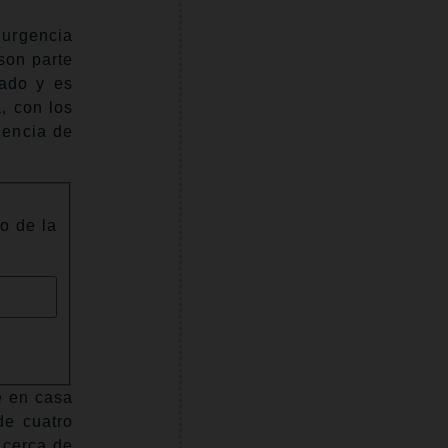
 urgencia
son parte
nado y es
, con los
gencia de
to de la
e en casa
de cuatro
 cerca de