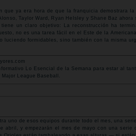
an que ya era hora de que la franquicia demostrara la
Alonso, Taylor Ward, Ryan Helsley y Shane Baz ahora 
tiene un claro objetivo: La reconstrucción ha termi
to, no es una tarea fácil en el Este de la Americana
o luciendo formidables, sino también con la misma ur
ayores.com
informativo Lo Esencial de la Semana para estar al tan
 Major League Baseball.
ntra uno de esos equipos durante todo el mes, una seri
de abril, y empezarán el mes de mayo con una serie 
 Orioles están tambaleando a esas alturas — si están