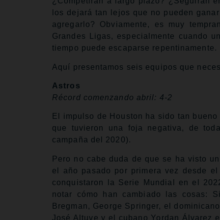
¿Competirán a largo plazo? ¿Seguirán en
los dejará tan lejos que no pueden ganar
agregarlo? Obviamente, es muy tempra
Grandes Ligas, especialmente cuando una
tiempo puede escaparse repentinamente.
Aquí presentamos seis equipos que necesit
Astros
Récord comenzando abril: 4-2
El impulso de Houston ha sido tan bueno 
que tuvieron una foja negativa, de to
campaña del 2020).
Pero no cabe duda de que se ha visto un
el año pasado por primera vez desde el
conquistaron la Serie Mundial en el 2022
notar cómo han cambiado las cosas: Si
Bregman, George Springer, el dominicano 
José Altuve y el cubano Yordan Álvarez es