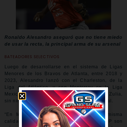
Ronaldo Alesandro aseguró que no tiene miedo
de usar la recta, la principal arma de su arsenal
BATEADORES SELECTIVOS
Luego de desarrollarse en el sistema de Ligas
Menores de los Bravos de Atlanta, entre 2018 y
2023, Alesandro lanzó con el Charleston, de la
Liga del Atlántico, y con Monterrey en la Liga
Mexicana de Beisbol, antes de reportarse al Zulia,
sin ninguna participación en la pelota invernal.
“En México y Venezuela encuentras la misma
calidad de bateadores. Sólo que en la LVBP son