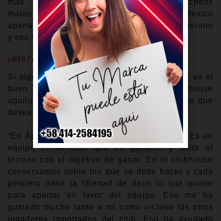
más selectivos. Evitan conectar los pitcheos
malos, lo cual le exige más al lanzador. En México
apenas estuve en una postemporada en el verano
y eso fue lo que pude apreciar”.
LIBERTAD DE EXPRESIÓN
Si algo ha agradado al relevista dominicano, es el
buen ambiente que se respira en el clubhouse
aguilucho, donde hay libertad de expresar lo que
desea decir cada uno de los jugadores.
“En Águilas no hacemos caso a la presión. Es un
equipo convencido que es ganador y salta al
terreno con el objetivo de ganar. En el clubhouse
conversamos sobre los que se debe hacer y cada
pelotero tiene la libertad de decir lo que quiere
para aportar en favor del equipo. Eso me ha
gustado mucho tanto a mi como incluso los otros
jugadores importados del club. Eso ha ayudado