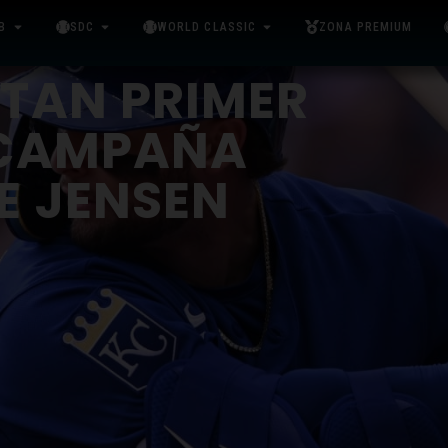
B
SDC
WORLD CLASSIC
ZONA PREMIUM
NTAN PRIMER
 CAMPAÑA
E JENSEN