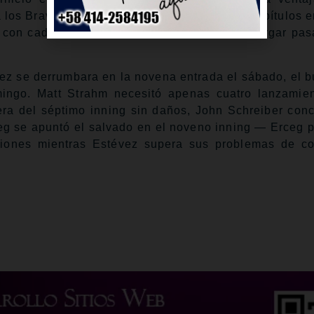
 los Bravos. El abridor Seth Lugo lanzó 6.1 capítulos e
 con cada uno de sus nueve pitcheos, sin otorgar pas
z se derrumbara en la novena entrada el sábado, el b
ingo. Matt Strahm necesitó apenas cuatro lanzamie
era del séptimo inning sin daños, John Schreiber con
ceg se apuntó el salvado en el noveno inning — Erceg p
ciones mientras Estévez supera sus problemas de c