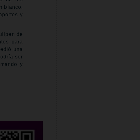
n blanco,
aportes y
ullpen de
ntos para
cedió una
odría ser
omando y