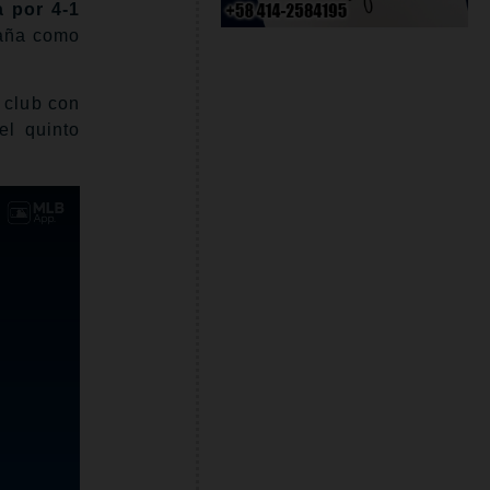
a por 4-1
mpaña como
l club con
el quinto