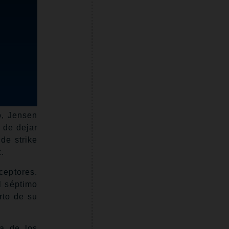
o, Jensen
 de dejar
de strike
.
ceptores.
l séptimo
rto de su
ja de los