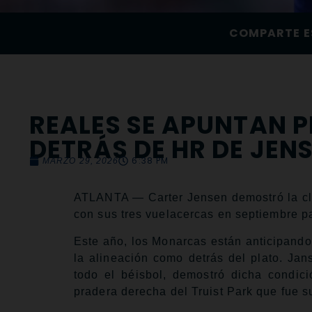
COMPARTE E
REALES SE APUNTAN 
DETRÁS DE HR DE JEN
6:38 PM
MARZO 29, 2026
ATLANTA — Carter Jensen demostró la cla
con sus tres vuelacercas en septiembre p
Este año, los Monarcas están anticipando 
la alineación como detrás del plato. Jan
todo el béisbol, demostró dicha condic
pradera derecha del Truist Park que fue s