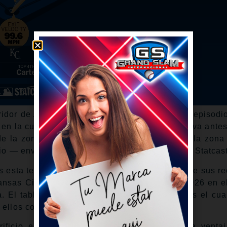
idor de Atlanta, Grant Holmes, en el segundo episodi
en la cuarta entrada, bateando de foul una curva antes
 de la zona de strike. Cuando Holmes volvió a la zona 
dio — enviándola a 371 pies de distancia según Statcast
esta temporada, y ambos llegaron por parte de sus re
nsas City el sábado su primera carrera del 2026 en e
a. El tablazo de Jensen el domingo fue apenas el cua
ellos con los brazos abiertos.
ficio en el octavo episodio para ampliar la venta