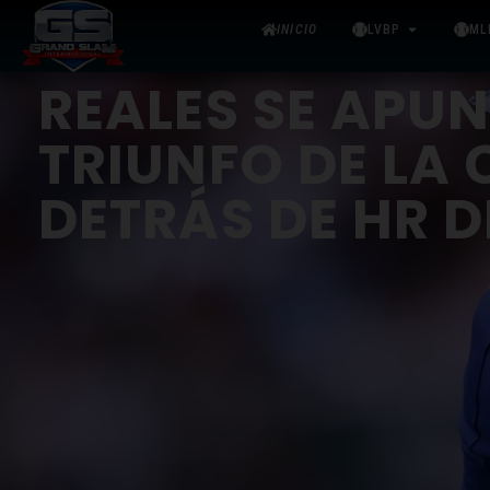
INICIO
LVBP
ML
REALES SE APU
TRIUNFO DE LA
DETRÁS DE HR D