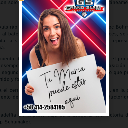
con solo un hit, todo se desmoronó casi instantáneame
outs rápidos para comenzar la entrada, pero Alec Boh
as al bateador emergente Edmundo Sosa. Entonces, se 
tar a su viejo conocido Adolis García, quien repres
ia.
iento debió haber puesto fin al partido. Pero el pri
desempeño desde que se hizo cargo de la posición 
 segundo elevado que se le cae en la tarde), lo que pr
tido y forzar entradas extra.
el cerrador All-Star de los Filis, Jhoan Durán, en la p
ento descontrolado y otra con un sencillo productor 
adelfia en la parte baja para asegurar una victoria 
kip Schumaker.