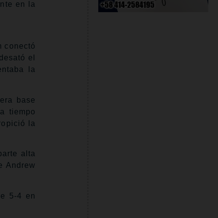
nte en la
m conectó
desató el
entaba la
mera base
a tiempo
opició la
arte alta
de Andrew
de 5-4 en