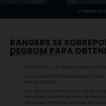
COMPARTE E
RANGERS SE SOBREPO
DEGROM PARA OBTENE
12:54 AM
MARZO 29, 2026
FILADELFIA — El viento azotaba el Citiz
Los vientos de 18 mph afectaban a todos 
más de los Filis.
Los Rangers estaban a un out de aseg
descartado antes de su debut de temporad
del cuerpo monticular de Texas, en las q