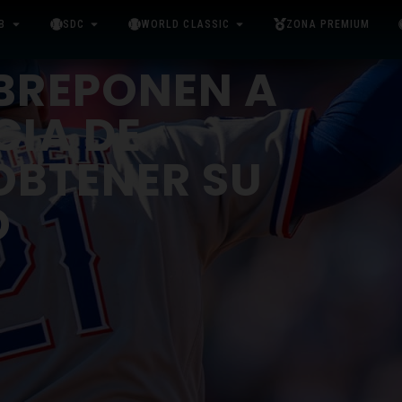
B
SDC
WORLD CLASSIC
ZONA PREMIUM
BREPONEN A
CIA DE
OBTENER SU
O