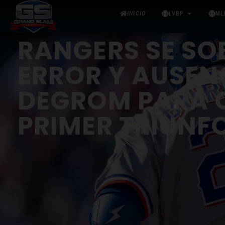
INICIO
LVBP
ML
RANGERS SE SO
ERROR Y AUSEN
DEGROM PARA 
PRIMER TRIUNF