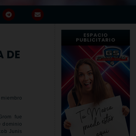
ESPACIO
PUBLICITARIO
A DE
n miembro
Grom fue
e dominio
kob Junis