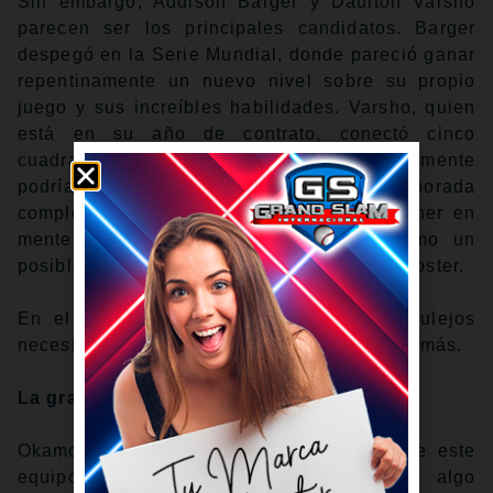
Sin embargo, Addison Barger y Daulton Varsho
parecen ser los principales candidatos. Barger
despegó en la Serie Mundial, donde pareció ganar
repentinamente un nuevo nivel sobre su propio
juego y sus increíbles habilidades. Varsho, quien
está en su año de contrato, conectó cinco
cuadrangulares en la pretemporada y fácilmente
podría empalmar 30 o más en una temporada
completa y saludable. También hay que tener en
mente al dominicano Jesús Sánchez como un
posible nombre revelación más abajo en el roster.
En el 2025, fue George Springer. Los Azulejos
necesitan encontrar una historia así una vez más.
La gran incógnita
Okamoto es, por definición, la incógnita de este
equipo. Sin embargo, eso puede ser algo