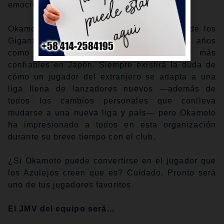
emocionante.
Okamoto llega a los Azulejos proveniente de los
Gigantes de Yomiuri, donde brilló durante años
como uno de los bateadores de poder más
confiables en Japón. Siempre existirá la duda de
cómo un jugador del extranjero se adapta a una
liga llena de lanzadores nuevos —además de
todos los cambios personales que conlleva
mudarse a una nueva liga y país— pero Okamoto
ha impresionado a todos en esta organización
durante su breve tiempo con el club.
¿Si Okamoto puede convertirse en el jugador que
los Azulejos creen que es? Cuidado. Pronto será
uno de tus jugadores favoritos.
El JMV del equipo será…