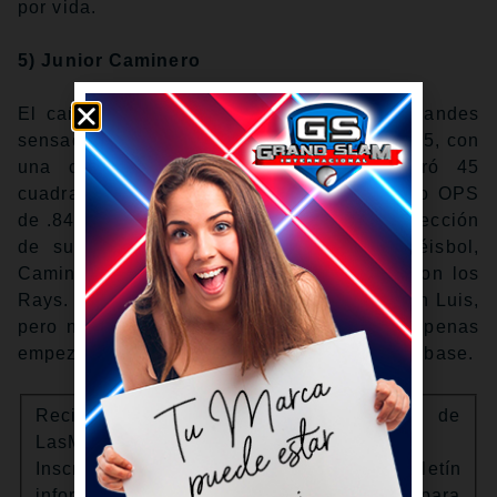
por vida.
5) Junior Caminero
El cañonero dominicano fue una de las grandes
sensaciones de la Liga Americana en el 2025, con
una campaña revelación en que disparó 45
cuadrangulares, empujó 110 carreras y tuvo OPS
de .846. Ahora, después de brillar con la selección
de su país en el Clásico Mundial de Béisbol,
Caminero pretende dar el siguiente paso con los
Rays. Tuvo una primera serie discreta en San Luis,
pero no hay duda de que a los 22 años, apenas
empezamos a ver el trueno del joven tercera base.
Recibe boletines informativos de
LasMayores.com
Inscríbete para recibir nuestro boletín
informativo Lo Esencial de la Semana para