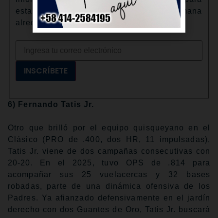
estar al tanto de la tendencia de cada semana
alrededor de Major League Baseball.
INSCRÍBETE
6) Fernando Tatis Jr.
Otro que brilló por el equipo quisqueyano en el
Clásico (PRO de .400, dos HR, 11 impulsadas),
Tatis Jr. viene de dos campañas consecutivas con
20-20. En el 2025, tuvo OPS de .814 para
acompañar sus 25 vuelacercas y 32 bases
robadas, parte de una dinámica ofensiva de los
Padres. Ya afianzado defensivamente en el jardín
derecho con dos Guantes de Oro, Tatis Jr. buscará