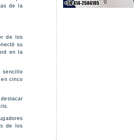
nas de la
or de los
onectó su
ord en la
 sencillo
 en cinco
 destacar
its.
ugadores
os de los