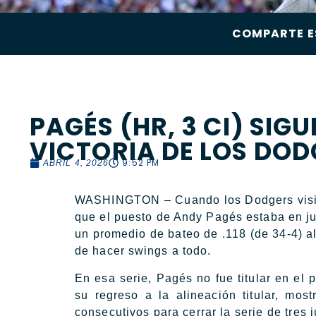
COMPARTE E
PAGÉS (HR, 3 CI) SIG
VICTORIA DE LOS DOD
9:52 PM
ABRIL 4, 2026
WASHINGTON – Cuando los Dodgers visitar
que el puesto de Andy Pagés estaba en ju
un promedio de bateo de .118 (de 34-4) a
de hacer swings a todo.
En esa serie, Pagés no fue titular en el 
su regreso a la alineación titular, mo
consecutivos para cerrar la serie de tres