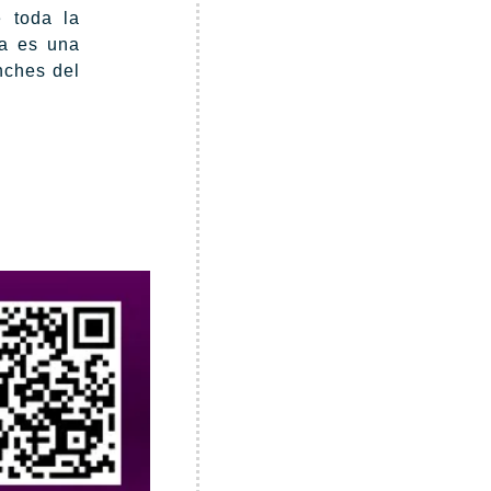
e toda la
da es una
nches del