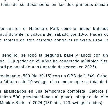
se tenía de su desempeño en las dos primeras sema
 semana en el Nationals Park como el major batead
inuó durante la victoria del sábado por 10-5. Pages c
 tablazo de tres carreras contra el relevista Brad L
n sencillo, se robó la segunda base y anotó con un
ada. El jugador de 25 años ha conectado múltiples hits
ord personal de tres (logrado dos veces en 2025).
resionante .500 (de 30-15) con un OPS de 1.349. Cabe
 fallado solo 10 swings, cinco menos que su total de h
s abanicados en una temporada completa. Catorce j
nimo 500 presentaciones al plato), ninguno de ell
Mookie Betts en 2024 (130 hits, 123 swings fallidos).