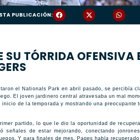
STA PUBLICACIÓN:
UE SU TÓRRIDA OFENSIVA 
GERS
on el Nationals Park en abril pasado, se percibía c
ego. El joven jardinero central atravesaba un mal mom
l inicio de la temporada y mostrando una preocupante 
primer partido, lo que le dio la oportunidad de recupera
stró señales de estar mejorando, conectando jonrone
 juegos. Y para finales de mes, Pages había recuperado