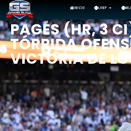
INICIO
LVBP
ML
PAGÉS (HR, 3 CI
TÓRRIDA OFENS
VICTORIA DE L