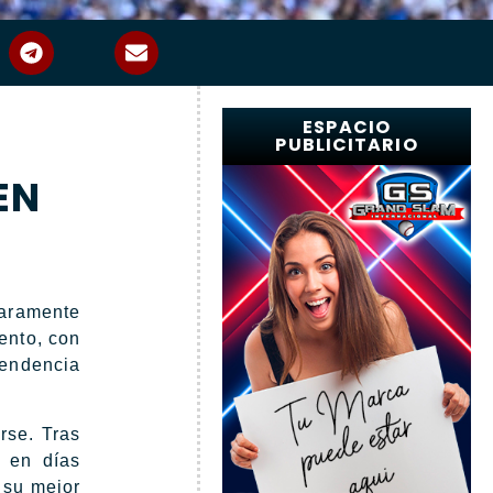
ESPACIO
PUBLICITARIO
EN
laramente
ento, con
tendencia
rse. Tras
s en días
 su mejor