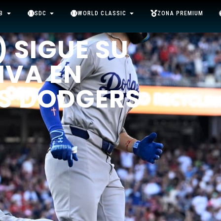
B
SDC
WORLD CLASSIC
ZONA PREMIUM
) SIGUE SU
IVA EN
OS DODGERS