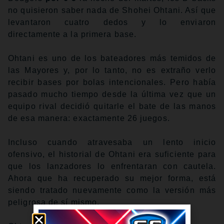
no quisieron saber nada de Shohei Ohtani. Así que
levantaron cuatro dedos y lo enviaron
directamente a la primera base.
Ohtani es uno de los bateadores más temidos de
las Mayores y, por lo tanto, no es extraño verlo
recibir bases por bolas intencionales. Pero había
pasado mucho tiempo desde la última vez que un
equipo rival decidió quitarle el bate de las manos
de esa manera: exactamente 26 juegos.
Incluso cuando atravesaba un lento inicio
ofensivo, el historial de Ohtani era suficiente para
que los lanzadores lo enfrentaran con cautela.
Ahora que ha recuperado su mejor forma, está
siendo tratado nuevamente como la versión más
peligrosa de sí mismo.