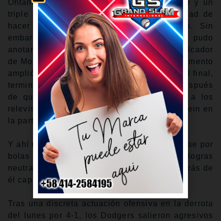
Ohtani, quien ya había conectado un doble y un
triple de dos carreras, no tuvo la oportunidad de
hacer más daño en el séptimo episodio. Sin
embargo, al recibir el boleto intencional, pudo
anotar posteriormente con un sencillo remolcador
de Mookie Betts, una carrera que en ese momento
amplió la ventaja de los Dodgers a cuatro. Al final,
terminó siendo la rayita de la diferencia, después
de que Arizona anotara tres veces frente a los
relevistas de Los Ángeles Kyle Hurt y Will Klein en
la parte baja de esa entrada.
Y ahí radica el problema de otorgarle una base por
bolas intencional a Ohtani: incluso si logras
neutralizarlo, hay suficientes bateadores detrás de
él capaces de hacer el trabajo.
Tras una discreta actuación ofensiva en la derrota
del lunes por 4-1, los Dodgers salieron agresivos