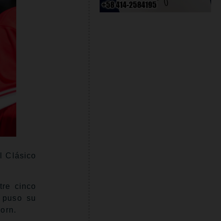
l Clásico
tre cinco
a puso su
orn.