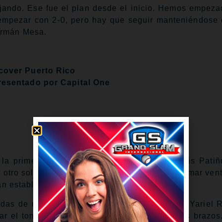
jando. Ese fue el plan desde el inicio. Hemos empez
l empezar con 2-0, pero hay que seguir manteniéndose
Germán Mesa.
cover Puerto Rico
resentado por Capital One
la primera entrada al abridor colombiano Luis Pati
y otro solitario de Bárbaro Arruebarrena para tomar ven
plan establecido con su cuerpo monticular.
das de una carrera y cuatro baes por bolas y Yariel 
r el tono de pitcheo, que incluyó a otros seis brazos.