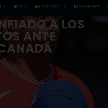
B
SDC
WORLD CLASSIC
ZONA PREMIUM
NFIADO A LOS
TOS ANTE
 CANADÁ