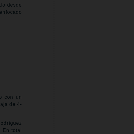
ado desde
 enfocado
ño con un
taja de 4-
Rodríguez
 En total