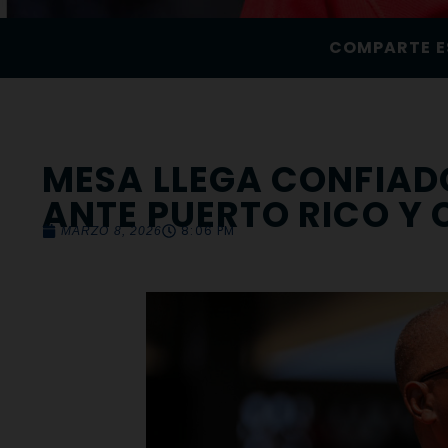
COMPARTE E
MESA LLEGA CONFIAD
ANTE PUERTO RICO Y
8:06 PM
MARZO 8, 2026