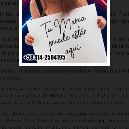
es de ellas limpias.
sar los lanzadores como lo teníamos planificado. Tu
escatar a otros, pero seguimos el plan», agregó Me
enece a los Azulejos de Toronto.
 muy importante. Nuestra planificación es usarlo en 
rácticamente se decide. Teniendo a un lanzador de la c
 dos o tres innings o seis outs para aguantar el contra
n poco antes, pero el plan era ese».
ombia, la novena cubana enfrentará a Puerto Rico el 
de grupos.
ón utilizará como abridor al zurdo Julio César Robai
la liga invernal de México. Durante el 2025, vio acc
onarchs y en México con los Tigres de Quintana Roo.
 rol. Estos que estuvieron lanzando en estos primer
ra Puerto Rico. Pero hay una estrategia que nosotro
letra y nos ha dado resultados. Pienso que con la seri