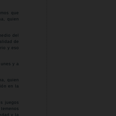
vimos que
sa, quien
medio del
alidad de
rio y eso
lunes y a
na, quien
ión en la
os juegos
s temenos
edad y la