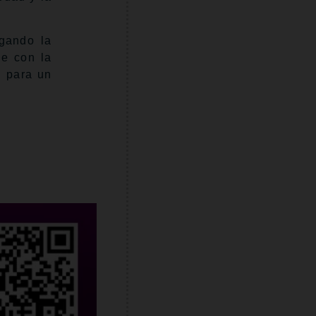
ugando la
ue con la
l para un