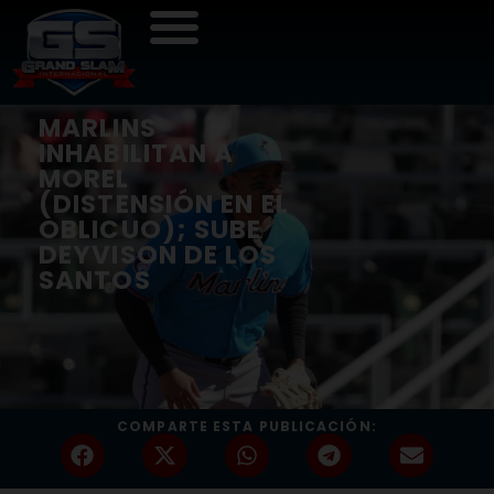
MARLINS
INHABILITAN A
MOREL
(DISTENSIÓN EN EL
OBLICUO); SUBE
DEYVISON DE LOS
SANTOS
COMPARTE ESTA PUBLICACIÓN: