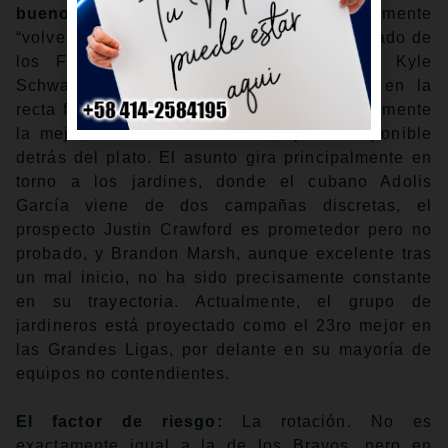
buenos, pero no tanto:
No es exactamente
“volver a lo mismo”. Que aparezca el aficionado de
los Filis que no quería de regreso a Kyle
Schwarber, y aunque J.T. Realmuto está en la
recta final de su carrera, seguía siendo fácilmente
la mejor, en realidad la única, opción disponible
detrás del plato. El asunto gira principalmente en
torno a los jardines, donde el cubano Adolis
García viene de dos campañas discretas, el
prospecto Justin Crawford es prometedor pero no
probado, y Brandon Marsh, aunque excelente tras
un mal inicio, no ha sido precisamente constante
en su trayectoria. Actualmente, el grupo de
jardineros está proyectado como el 23ro mejor en
las Grandes Ligas, por delante en su mayoría de
equipos no contendientes.
El factor de riesgo:
La rotación. No es
exactamente igual a la de los Bravos, pero en