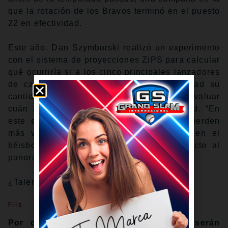
que la rotación de los Bravos terminó en el puesto
22 en efectividad.
Este año, Dan Szymborski realizó un experimento
con el sistema de proyecciones ZiPS para calcular
qué ocurriría si a los cinco principales lanzadores
de cada equipo se les redujera a la mitad su
cantidad proyectada de innings, es decir, evaluar
cuán buena y disponible es la profundidad. “En
este experimento”, escribió, “los Bravos pierden
más victorias que cualquier otro equipo en el
béisbol, cayendo casi ocho triunfos respecto al
panorama típico”.
¿Talentosos? Sí. ¿Arriesgados? Sin duda.
Filis
Por qué las proyecciones creen que serán