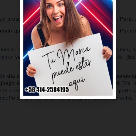
 un prospecto muy cotizado, elogió a McGonigle. Pero
tiendo que los primeros jonrones son increíbles. Pero 
era”, relató McGonigle. “Miré, y él dijo, ‘Mala mía, m
imero se vaya’. Pero fue una atrapada increíble. [Es
 Un día después de convertirse en apenas el segundo j
n juego de cuatro imparables en su debut en el Día I
os contra el dominicano Wandy Peralta en la parte a
ncillo de dos carreras hacia el jardín central-derecho.