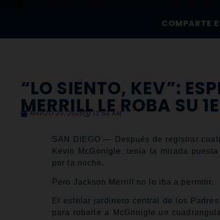
COMPARTE E
“LO SIENTO, KEV”: E
MERRILL LE ROBA SU 1
12:53 AM
MARZO 29, 2026
SAN DIEGO — Después de registrar cuatro 
Kevin McGonigle, tenía la mirada puesta 
por la noche.
Pero Jackson Merrill no lo iba a permitir.
El estelar jardinero central de los Padres
para robarle a McGonigle un cuadrangular