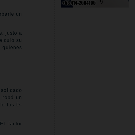
obarle un
, justo a
calculó su
, quienes
nsolidado
e robó un
de los D-
El factor