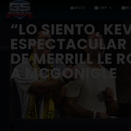
INICIO
LVBP
ML
“LO SIENTO, KEV
ESPECTACULAR
DE MERRILL LE R
A MCGONIGLE