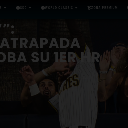
B
SDC
WORLD CLASSIC
ZONA PREMIUM
”:
 ATRAPADA
OBA SU 1ER HR