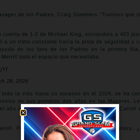
manager de los Padres, Craig Stammen. “Tuvimos que r
 cuenta de 1-2 de Michael King, enviándola a 403 pies
rió a un ritmo constante hacia la pista de seguridad y 
ayuda de los fans de los Padres en la primera fila
Merrill todo el espacio que necesitaba.
jYf
ch 28, 2026
de toda la vida hasta su ascenso en el 2024, se ha co
fensivo en sus primeros dos años en las Mayores. L
el año pasado, y luego le quitó uno a Corbin Carroll 
rrill. Pero esta ha sido su favorita hasta ahora. ¿