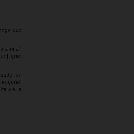
…
tengo que
ala mía’.
 un] gran
ugador en
naugural,
lta de la