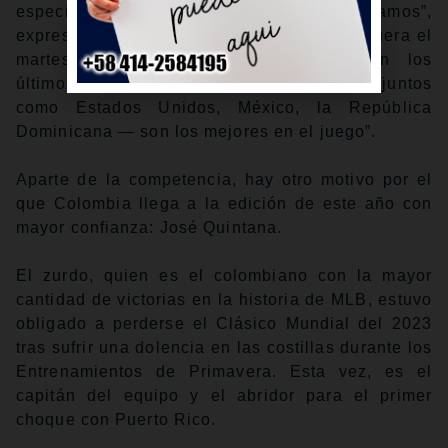
especialmente en el grupo en que estamos”,
expresó el dirigente colombiano José Mosquera el
martes. “Tenemos equipos similares. En los
últimos dos Clásicos, nos enfrentamos a conjuntos
como Estados Unidos, México, la República
Dominicana — son los mejores en el juego”.
Aparte de la competencia, hay otro motivo por el
que Colombia llega a la edición de este año con
mayor confianza: José Quintana.
El zurdo, quien es el colombiano con la mayor
cantidad de victorias en la historia de MLB, estuvo
obligado a perderse el Clásico Mundial del 2023
tras sufrir una dolencia en las costillas durante los
Entrenamientos de Primavera. Esta vez, es el
capitán del equipo y el abridor para el primer
choque con Puerto Rico.