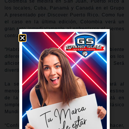
Colombia se medirá en San Juan, Puerto Rico a
los locales, Cuba, Panamá y Canadá en el Grupo
A presentado por Discover Puerto Rico. Como fue
el caso en la última edición, Colombia verá un
gran reto inmediatamente al enfrentarse el viernes
contra Puerto Rico a las 6 p.m. ET por FS1.
“Habrá bastante energía. Será un ambiente
diferente”, reconoció Urshela. “Tendrán a todos los
aficionados gritando y apoyándolos. Será
divertido”.
La selección Colombia sabe que necesitará al
menos dos victorias para evitar el mismo destino
de la última vez, pero su enfoque no está en
simplemente asegurar su cupo para el Clásico
Mundial del 2029.
“Confiamos bastante en lo que podemos hacer,