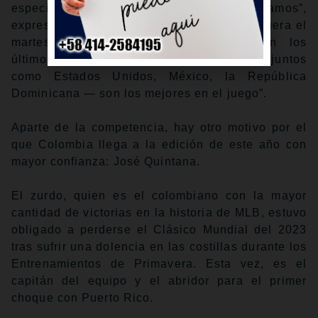
especialmente en el grupo en que estamos”,
expresó el dirigente colombiano José Mosquera el
martes. “Tenemos equipos similares. En los
últimos dos Clásicos, nos enfrentamos a conjuntos
como Estados Unidos, México, la República
Dominicana — son los mejores en el juego”.
Aparte de la competencia, hay otro motivo por el
que Colombia llega a la edición de este año con
mayor confianza: José Quintana.
El zurdo, quien es el colombiano con la mayor
cantidad de victorias en la historia de MLB, estuvo
obligado a perderse el Clásico Mundial del 2023
tras sufrir una dolencia en las costillas durante los
Entrenamientos de Primavera. Esta vez, es el
capitán del equipo y el abridor para el primer
choque con Puerto Rico.