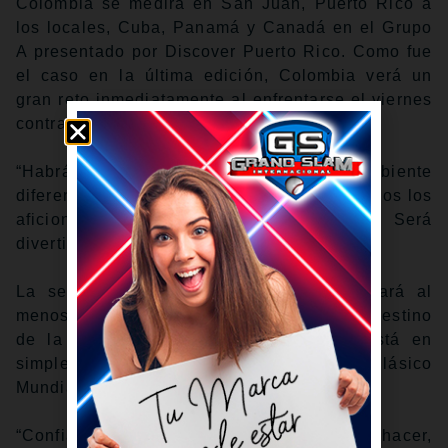
Colombia se medirá en San Juan, Puerto Rico a
los locales, Cuba, Panamá y Canadá en el Grupo
A presentado por Discover Puerto Rico. Como fue
el caso en la última edición, Colombia verá un
gran reto inmediatamente al enfrentarse el viernes
contra Puerto Rico a las 6 p.m. ET por FS1.
“Habrá bastante energía. Será un ambiente
diferente”, reconoció Urshela. “Tendrán a todos los
aficionados gritando y apoyándolos. Será
divertido”.
La selección Colombia sabe que necesitará al
menos dos victorias para evitar el mismo destino
de la última vez, pero su enfoque no está en
simplemente asegurar su cupo para el Clásico
Mundial del 2029.
“Confiamos bastante en lo que podemos hacer,