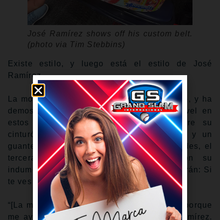
José Ramírez shows off his custom belt.
(photo via Tim Stebbins)
Existe estilo, y luego está el estilo de José
Ramírez.
La moda es importante para el quisqueyano, y ha
demostrado que ha estado a un último nivel en
estos Entrenamientos de Primavera. Entre su
cinturón, los guantines de varios colores y un
guante negro con decoraciones rojas y verdes, el
tercera base se sigue expresando con su
indumentaria. Al final se trata del clásico refrán: Si
te ves bien, te sientes bien.
“[La moda y el estilo son] muy importantes porque
me ayudan a sentirme cómodo”, explicó Ramírez.