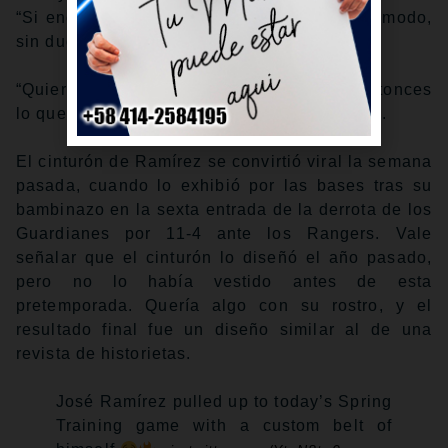
“Si encuentras cosas que te hacen sentir cómodo,
sin dudas, eso es lo que buscas.
“Quieres sentirte cómodo en el terreno. Entonces
lo que me ayude a sentirme cómodo, lo haré”.
El cinturón de Ramírez se convirtió viral la semana
pasada, cuando lo exhibió por las bases tras su
bambinazo en la sexta entrada de la derrota de los
Guardianes por 11-4 ante los Rangers. Vale
señalar que el cinturón lo diseñó el año pasado,
pero no lo había vestido antes de esta
pretemporada. Quería algo con su rostro, y el
resultado final fue un diseño similar al de una
revista de historietas.
José Ramírez pulled up to today’s Spring
Training game with a custom belt of