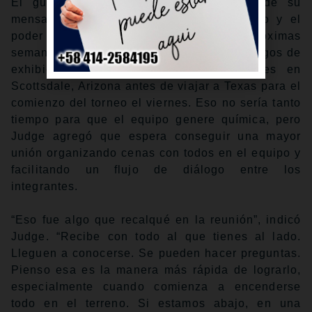
El guardabosque decidió que el tema de su
mensaje sería la importancia del sacrificio y el
poder respaldarse uno al otro durante las próximas
semanas. Estados Unidos disputará dos juegos de
exhibición contra los Gigantes y Rockies en
Scottsdale, Arizona antes de viajar a Texas para el
comienzo del torneo el viernes. Eso no sería tanto
tiempo para que el equipo genere química, pero
Judge agregó que espera conseguir una mayor
unión organizando cenas con todos en el equipo y
facilitando un flujo de diálogo entre los
integrantes.
“Eso fue algo que recalqué en la reunión”, indicó
Judge. “Recibe con todo al que tienes al lado.
Lleguen a conocerse. Se pueden hacer preguntas.
Pienso esa es la manera más rápida de lograrlo,
especialmente cuando comienza a encenderse
todo en el terreno. Si estamos abajo, en una