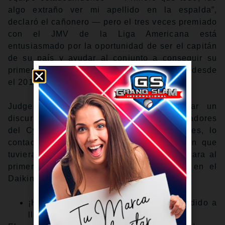
algo extraño ver mi apellido en la espalda”,
declaró el cañonero — pero el tres veces premiado
con el JMV de la Liga Americana está
entusiasmado por la oportunidad de ser el capitán
de su país y ayudar al conjunto a conseguir su
primer título del Clásico Mundial de Béisbol desde
el 2017.
Judge agregó que no tenía previsto dar un
discurso el lunes, pero los reinantes ganadores
del Cy Young, Tarik Skubal y Paul Skenes, lo
contactaron en el invierno y le aconsejaron que
tuviera unas declaraciones preparadas de cara al
primer partido del Grupo B contra Brasil en el
Daikin Park de Houston el viernes.
¡Hora de cambiar el guion! Judge decidido a
llevar a EE.UU. al oro en el Clásico