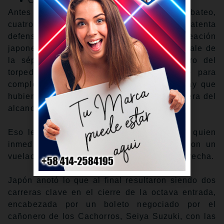
Cobertura completa
Antes de que Yoshida entrara a la caja de bateo,
cuatro serpentineros australianos y una atenta
defensa había silenciado a la potente alineación
japonesa por 6.2 episodios. Australia casi sale de
la séptima entrada sin daños, pero el tiro del
torpedero Jarryd Dale a la primera base para
completar lo que hubiera sido un doble play que
hubiera concluido el capítulo estuvo muy fuera del
alcance del lanzador Jon Kennedy.
Eso le presentó la oportunidad a Yoshida, quien
inmediatamente animó a la afición local con un
vuelacercas de 394 pies hacia la pradera derecha.
Japón anotó lo que al final resultaron siendo dos
carreras clave en el cierre de la octava entrada,
encabezada por un boleto negociado por el
cañonero de los Cachorros, Seiya Suzuki, con las