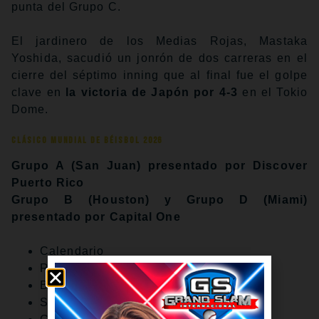
punta del Grupo C.
El jardinero de los Medias Rojas, Mastaka
Yoshida, sacudió un jonrón de dos carreras en el
cierre del séptimo inning que al final fue el golpe
clave en
la victoria de Japón por 4-3
en el Tokio
Dome.
Clásico Mundial de Béisbol 2026
Grupo A (San Juan) presentado por Discover
Puerto Rico
Grupo B (Houston) y Grupo D (Miami)
presentado por Capital One
Calendario
Rosters
Boletos
Sedes