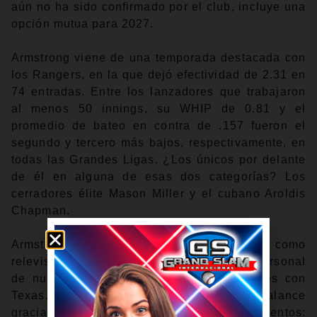
aún no ha sido confirmado por el club, incluye una
opción mutua para 2027.
Armstrong viene de una temporada destacada con
los Rangers, en la que dejó efectividad de 2.31 en
74 entradas. Entre los lanzadores que trabajaron
al menos 50 innings, su WHIP de 0.81 y el
promedio de bateo en contra de .157 fueron el
segundo y tercero más bajos, respectivamente, en
todas las Grandes Ligas. ¿Los únicos por delante
de él en alguna de esas dos categorías? Los
cerradores élite Mason Miller y el cubano Aroldis
Chapman.
Armstrong ha pasado casi toda su carrera como
relevista intermedio, pero logró un récord personal
de nueve salvamentos en 12 oportunidades con
Texas. Mantuvo a los bateadores fuera de balance
gracias a su repertorio de cuatro lanzamientos: