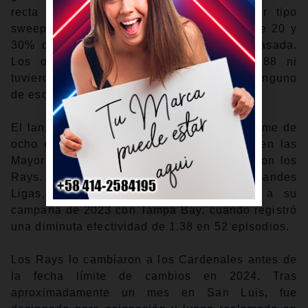
recta de cuatro costuras, cutter, un slider tipo
sweeper y un sinker, los cuales utilizó entre 20 y
30% del tiempo cada uno la temporada pasada.
Los oponentes no batearon mejor de .188 ni
tuvieron slugging superior a .343 contra ninguno
de esos pitcheos.
El lanzador de 35 años ha vestido el uniforme de
ocho equipos durante sus 11 temporadas en las
Mayores, incluyendo dos etapas distintas con los
Rays. Si 2025 no fue su mejor año en Grandes
Ligas, entonces ese honor corresponde a su
campaña de 2023 con Tampa Bay, cuando registró
una diminuta efectividad de 1.38 en 52 episodios.
Los Rays lo cambiaron a los Cardenales antes de
la fecha límite de cambios en 2024. Tras
aproximadamente un mes en San Luis, fue