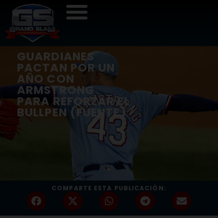
GUARDIANES
PACTAN POR UN
AÑO CON
ARMSTRONG
PARA REFORZAR EL
BULLPEN (FUENTE)
COMPARTE ESTA PUBLICACIÓN: