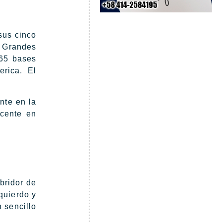
sus cinco
s Grandes
 65 bases
rica. El
nte en la
cente en
bridor de
zquierdo y
 sencillo