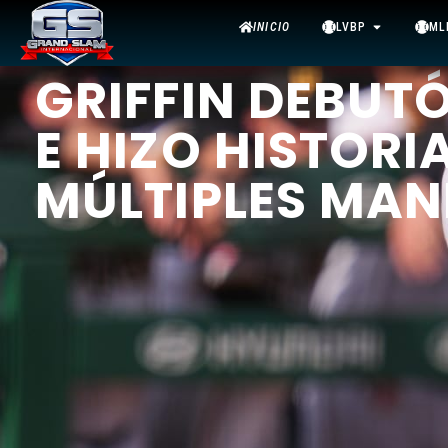
INICIO
LVBP
ML
GRIFFIN DEBUT
E HIZO HISTORI
MÚLTIPLES MAN