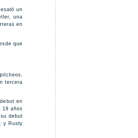
desató un
ller, una
rreras en
desde que
pitcheos.
n tercera
 debut en
a 19 años
 su debut
k y Rusty