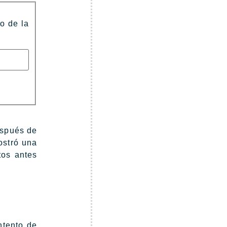
to de la
espués de
ostró una
tos antes
ntento de