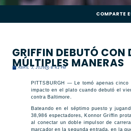
COMPARTE E
GRIFFIN DEBUTÓ CON D
MÚLTIPLES MANERAS
8:42 PM
ABRIL 3, 2026
PITTSBURGH — Le tomó apenas cinco la
impacto en el plato cuando debutó el vier
contra Baltimore.
Bateando en el séptimo puesto y jugand
38,986 espectadores, Konnor Griffin prota
al conectar un doble impulsor de carrera
marcador en la segunda entrada, en la qu