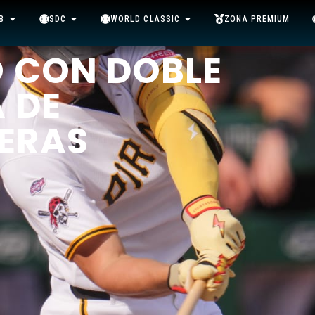
B
SDC
WORLD CLASSIC
ZONA PREMIUM
Ó CON DOBLE
A DE
ERAS