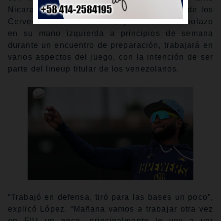
Nicaragua. Y allí, el cañonero de 21 años de los
Cerveceros de Milwaukee, que recibió un bolazo
en su mano izquierda a principios de semana
durante un encuentro de preparación, trabajará en
varios aspectos del juego, con la intención de ser
parte del lineup titular de los venezolanos.
“Trabajó en defensa, tiró para las bases un poco”,
explicó López. “Mañana vamos a trabajar otra vez
en FIU un poco, principalmente lo voy a ver