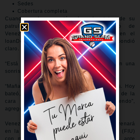
Sedes
Cobertura completa
Cuando se le preguntó sobre el estatus de su
patrullero central después del triunfo de
Venezuela 11-3 sobre Israel el sábado en el
loanDepot park, el manager Omar López respondió
claro.
“Está ready, papá”, señaló el dirigente, con una
sonrisa.
“Mañana vamos a trabajar un poquitico más. Hoy
bateó, se sintió muy bien, ya el semblante de la
cara de él era diferente, estaba sonriendo”,
agregó.
Venezuela estará libre el domingo, pero entrenará
en la Universidad Internacional de Florida (FIU)
con miras a su próximo duelo del lunes ante