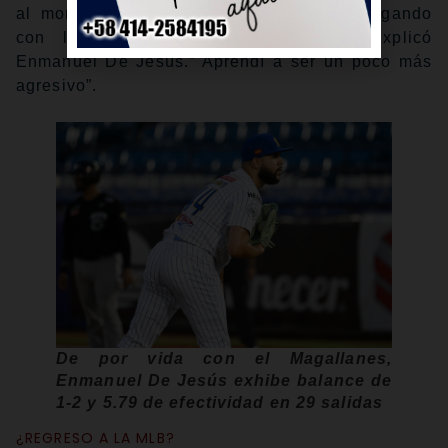
al momento de hacer swing, y estaban jugando
con la zona de strike automática”, explicó
Enmanuel De Jesús.” Aprendí a ser un poco más
agresivo”.
De por vida con el Magallanes,
Enmanuel De Jesús exhibe balance de
1-2 y 5.79 de efectividad en 29 salidas
¿REGRESO A LA MLB?