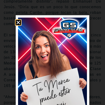
completamente distinto”, repasó Enmanuel De
Jesús. “Diría que es un poco lo que conocemos
como pelota Caribe, porque tocan la bola, roban
bases y hay mucho contacto. Me ayudó a crecer
como lanzador”.
El siniestro, que cuenta en su repertorio con cinco
envíos: recta de cuatro costuras, sinker, cambio de
velocidad, curva y slider, nunca había actuado más
de 130.2 episodios en una zafra como profesional
(en 2019, con la sucursal Clase A avanzada de los
Medias Rojas de Boston) ni registrado más de 125
abanicados (en 2018, entre Clase A media y Clase
A avanzada). No obstante, en ambas zafras en
Corea del Sur acumuló al menos 160.0 capítulos y
165 guillotinados.
“Ahora ataco un poco más a los bateadores,
porque allá (los bateadores) son muy disciplinados