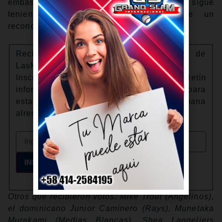
embasándose llegó a su fin, pero Kurtz sigue
teniendo un tremendo año digno de un
reconocimiento.
Recibe boletines informativos de
LasMayores.com
Inscríbete para recibir nuestro boletín
informativo Lo Esencial de la Semana para
estar al tanto de la tendencia de cada semana
alrededor de Major League Baseball.
INSCRÍBETE
Otros que recibieron votos: Mike Trout (Angelinos),
el dominicano Junior Caminero (Rays), Munetaka
Murakami (Medias Blancas), Shea Langeliers