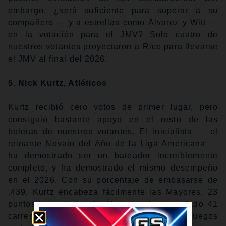
embargo, ¿será suficiente para superar a su
compañero — y a estrellas como Álvarez y Witt —
en la votación para el JMV? Solo cuatro de
nuestros votantes proyectaron a Rice para llevarse
el JMV al final del 2026.
5. Nick Kurtz, Atléticos
Kurtz recibió cero votos de primer lugar, pero
consiguió bastante apoyo en el resto de las
boletas de nuestros votantes. El inicialista — el
reinante Novato del Año de la Liga Americana —
ha demostrado ser un bateador increíblemente
completo, y ha demostrado el mismo desempeño
en el 2026. Con su porcentaje de embasarse de
.439, Kurtz encabeza fácilmente las Mayores, 23
puntos por encima de Álvarez y ha empujado 41
carreras, más OPS de .939. Su racha de 48 juegos