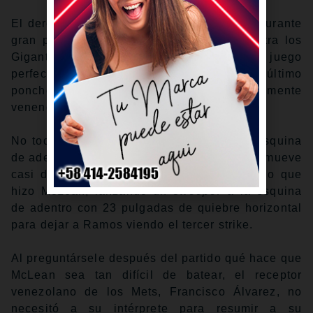
El derecho de los Mets estuvo imbateable durante
gran parte de su apertura del viernes contra los
Gigantes en el Oracle Park, llevando un juego
perfecto hasta el sexto inning, pero su último
ponche del encuentro fue especialmente
venenoso.
No todos los días ves a alguien pintar la esquina
de adentro con un pitcheo rompiente que se mueve
casi dos pies. Pero eso fue exactamente lo que
hizo McLean, lanzando un
sweeper
a la esquina
de adentro con 23 pulgadas de quiebre horizontal
para dejar a Ramos viendo el tercer strike.
Al preguntársele después del partido qué hace que
McLean sea tan difícil de batear, el receptor
venezolano de los Mets, Francisco Álvarez, no
necesitó a su intérprete para resumir a su