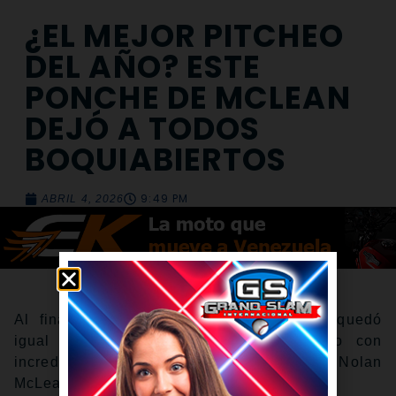
¿EL MEJOR PITCHEO
DEL AÑO? ESTE
PONCHE DE MCLEAN
DEJÓ A TODOS
BOQUIABIERTOS
9:49 PM
ABRIL 4, 2026
Al final, el puertorriqueño Heliot Ramos quedó
igual que el resto de nosotros: mirando con
incredulidad y asombroso el repertorio de Nolan
McLean.