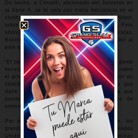
De hecho, a Cervelli, aficionado del Juventus en
la Serie A, se le veía con cierta frecuencia en el
clubhouse dándole patadas a un balón de fútbol,
sobre todo en sus tiempos con los Yankees. Pero
ahora, el exreceptor de los Yankees, Piratas,
Bravos y Marlins quiere transmitir puro béisbol al
país que vuelve a representar en el Clásico.
“El talento es increíble… lo único es que la gente
necesita un poco de amor”, expresó Cervelli sobre
el progreso que ha hecho Italia en el béisbol en
sentido general. “Hay que darle amor, hay que
darle esperanza y hay que darle guía para que
puedan aprender las nuevas modalidades de
entrenar”.
Por supuesto, en el Grupo B en Houston, los
grandes favoritos para avanzar son los Estados
Unidos y México. Además de Italia, se encuentran