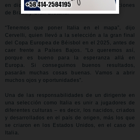
en dicha llave en el Daikin Park las selecciones
de Brasil y Gran Bretaña.
“Tenemos que poner Italia en el mapa”, dijo
Cervelli, quien llevó a la selección a la gran final
del Copa Europea de Béisbol en el 2025, antes de
caer frente a Países Bajos. “Lo queremos así,
porque es bueno para la esperanza allá en
Europa. Si conseguimos buenos resultados,
pasarán muchas cosas buenas. Vamos a abrir
muchos ojos y oportunidades”.
Una de las responsabilidades de un dirigente en
una selección como Italia es unir a jugadores de
diferentes culturas – es decir, los nacidos, criados
y desarrollados en el país de origen, más los que
se criaron en los Estados Unidos, en el caso de
Italia.