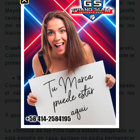
coronó una increíble primera semana en las
Mayores con un sencillo de oro hacia el jardín
central-derecho en el 10mo inning de la victoria
del miércoles por 6-5 en 10 entradas sobre los
Nacionales en el Citizens Bank Park.
Crawford hizo su debut en MLB el jueves.
Consiguió un hit en su primer turno al bate ante el
primer pitcheo que vio en las Grandes Ligas.
Boxscore
Conectó dos hits ese día, hizo una gran atrapada
el sábado y ha jugado bien en general en los
primeros seis encuentros de la temporada.
Y ahora, se convirtió en héroe.
La ofensiva de los Filis había estado congelada en
esta estadía en casa, aunque no podía permanecer