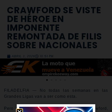
CRAWFORD SE VISTE
DE HÉROE EN
IMPONENTE
REMONTADA DE FILIS
SOBRE NACIONALES
10:51 PM
ABRIL 1, 2026
FILADELFIA — No todas las semanas en las
Grandes Ligas van a ser como esta.
Pero el novato de los Filis, Justin Crawford,