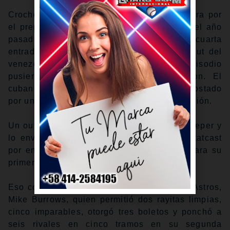
Crochet, quien terminó segundo en la carrera por
el premio Cy Young de la Liga Americana el año
pasado, ponchó a los tres bateadores en la cuarta
entrada antes de que el sencillo con un out del
venezolano José Altuve en el quinto episodio
pusiera en marcha el ataque de Houston. El
cubano Yordan Álvarez fue golpeado en el costado
por un pitcheo, lanzando su bate con frustración.
Un out más tarde, Correa aprovechó un sweeper y
lo envió a unos 402 pies estimados por Statcast
por encima del muro del jardín izquierdo para su
primer jonrón de la temporada.
Eso convirtió en ganador al abridor de los Astros,
Mike Burrows, quien permitió dos rayitas limpias,
cinco imparables, otorgó tres boletos y ponchó a
seis rivales en cinco tramos en su segunda