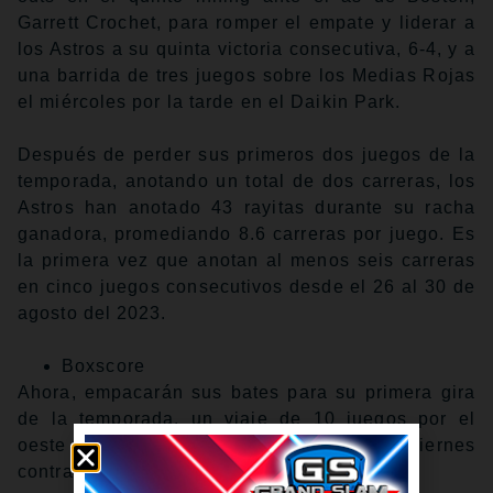
Garrett Crochet, para romper el empate y liderar a
los Astros a su quinta victoria consecutiva, 6-4, y a
una barrida de tres juegos sobre los Medias Rojas
el miércoles por la tarde en el Daikin Park.
Después de perder sus primeros dos juegos de la
temporada, anotando un total de dos carreras, los
Astros han anotado 43 rayitas durante su racha
ganadora, promediando 8.6 carreras por juego. Es
la primera vez que anotan al menos seis carreras
en cinco juegos consecutivos desde el 26 al 30 de
agosto del 2023.
Boxscore
Ahora, empacarán sus bates para su primera gira
de la temporada, un viaje de 10 juegos por el
oeste que comienza en Sacramento el viernes
contra los Atléticos.