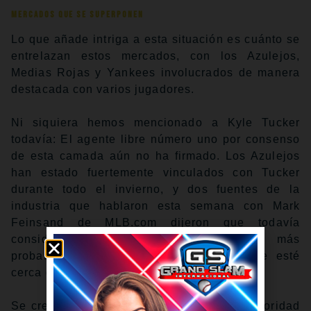
Mercados que se superponen
Lo que añade intriga a esta situación es cuánto se
entrelazan estos mercados, con los Azulejos,
Medias Rojas y Yankees involucrados de manera
destacada con varios jugadores.
Ni siquiera hemos mencionado a Kyle Tucker
todavía: El agente libre número uno por consenso
de esta camada aún no ha firmado. Los Azulejos
han estado fuertemente vinculados con Tucker
durante todo el invierno, y dos fuentes de la
industria que hablaron esta semana con Mark
Feinsand de MLB.com dijeron que todavía
consideran a Toronto como su destino más
probable, aunque no hay indicios de que esté
cerca de tomar una decisión.
Se cree que los Yankees le están dando prioridad