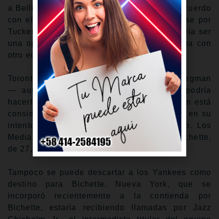
a Bellinger, pero si no logran concretar un acuerdo
con el jugador de 30 años, podrían inclinarse por
Tucker. Hablando de Bellinger, también podría ser
una opción para los Azulejos si Tucker firma con
otro equipo.
Toronto también ha estado vinculado con Bregman
— aunque la incorporación de Okamoto podría
hacerlo un destino menos lógico — y Boston está
considerando a Bichette junto con Bregman en su
intento por sumar a un jugador del cuadro. Los
Medias Rojas probablemente pondrían a Bichette,
de 27, años en la segunda base.
Tampoco se puede descartar a los Yankees como
destino para Bichette. Nueva York, que se
incorporó recientemente a la contienda por
Bichette, estaría recibiendo llamadas por Jazz