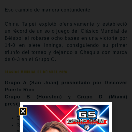
Eso cambió de manera contundente.
China Taipéi explotó ofensivamente y estableció
un récord de un solo juego del Clásico Mundial de
Béisbol al robarse ocho bases en una victoria por
14-0 en siete innings, consiguiendo su primer
triunfo del torneo y dejando a Chequia con marca
de 0-3 en el Grupo C.
Clásico Mundial de Béisbol 2026
Grupo A (San Juan) presentado por Discover
Puerto Rico
Grupo B (Houston) y Grupo D (Miami)
presentado por Capital One
Calendario
Rosters