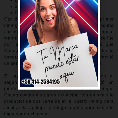
Boletos
Sedes
Cobertura completa
Con dos corredores en base y un out en el primer
inning, China Taipéi mantuvo la presión al ejecutar
con éxito un doble robo. El receptor de Chequia,
Martin Cervenka, realizó un tiro errático que se fue
por la línea de tercera base, permitiendo que
Cheng anotara y que Fairchild avanzara hasta
tercera. El siguiente bateador, Yu Chang, conectó
un sencillo productor de una segunda carrera.
El gran golpe para China Taipéi llegó en el
segundo inning, cuando Fairchild conectó un
jonrón con las bases llenas que abrió el juego.
Chang continuó su gran actuación con un sencillo
productor de dos carreras en el cuarto inning para
ampliar la ventaja, y luego añadió otro sencillo
impulsor en el sexto.