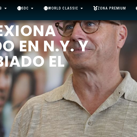
B
SDC
WORLD CLASSIC
ZONA PREMIUM
EXIONA
 EN N.Y. Y
IADO EL