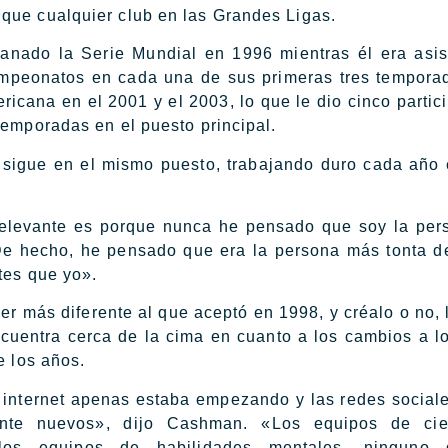
que cualquier club en las Grandes Ligas.
ado la Serie Mundial en 1996 mientras él era asis
mpeonatos en cada una de sus primeras tres tempor
icana en el 2001 y el 2003, lo que le dio cinco partic
temporadas en el puesto principal.
sigue en el mismo puesto, trabajando duro cada año
 relevante es porque nunca he pensado que soy la pe
De hecho, he pensado que era la persona más tonta de
tes que yo».
er más diferente al que aceptó en 1998, y créalo o no, 
cuentra cerca de la cima en cuanto a los cambios a l
e los años.
 internet apenas estaba empezando y las redes social
ente nuevos», dijo Cashman. «Los equipos de cie
, los equipos de habilidades mentales, ninguno