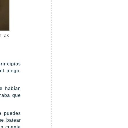
s as
rincipios
el juego,
e habían
traba que
ue puedes
ue batear
en cuenta