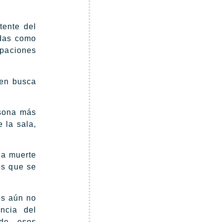
tente del
adas como
ipaciones
 en busca
rsona más
 la sala,
la muerte
os que se
es aún no
ncia del
 de esos