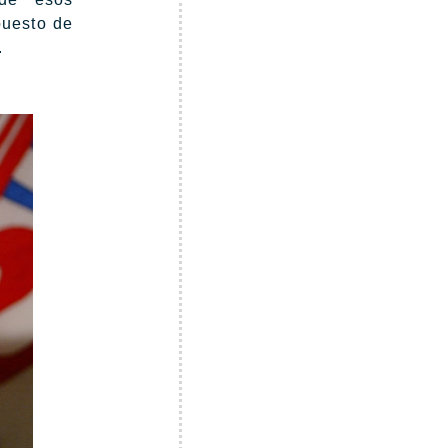
puesto de
.