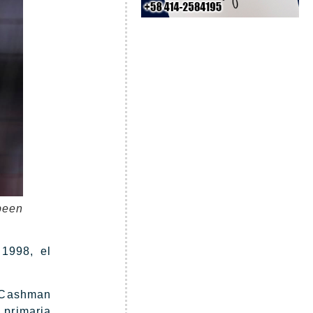
been
1998, el
, Cashman
 primaria