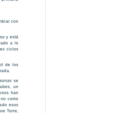
mbiar con
so y está
ado a lo
es ciclos
ol de los
rada.
rsonas se
lubes, un
tosos han
, no como
pado esos
oe Torre,