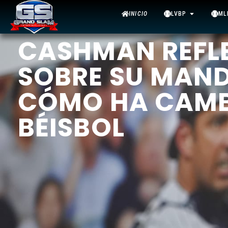
INICIO
LVBP
ML
CASHMAN REFL
SOBRE SU MANDO
CÓMO HA CAMB
BÉISBOL