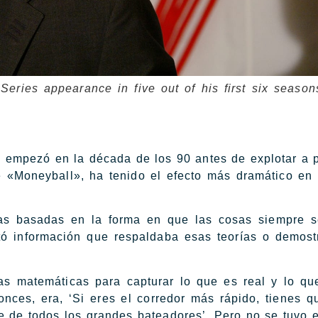
ries appearance in five out of his first six season
ue empezó en la década de los 90 antes de explotar a p
 «Moneyball», ha tenido el efecto más dramático en 
as basadas en la forma en que las cosas siempre s
ntó información que respaldaba esas teorías o demos
las matemáticas para capturar lo que es real y lo q
nces, era, ‘Si eres el corredor más rápido, tienes q
e de todos los grandes bateadores’. Pero no se tuvo 