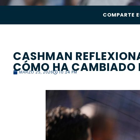
COMPARTE E
CASHMAN REFLEXIONA
CÓMO HA CAMBIADO E
10:24 PM
MARZO 25, 2026