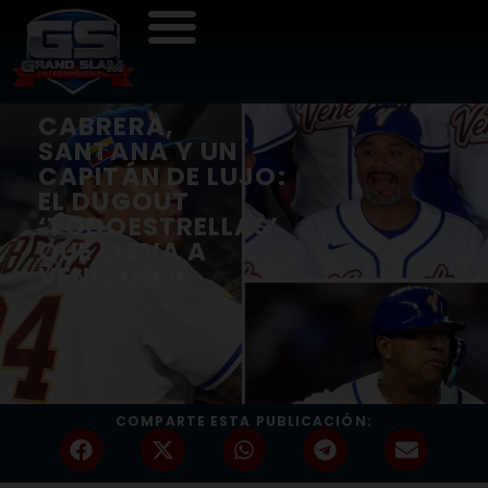
CABRERA,
SANTANA Y UN
CAPITÁN DE LUJO:
EL DUGOUT
‘TODOESTRELLAS’
QUE ELEVA A
VENEZUELA
COMPARTE ESTA PUBLICACIÓN: