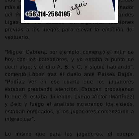
más allá del aspecto técnico, el dos veces ganador
del Premio Jugador Más Valioso en las Grandes
Ligas no ha dudado en organizar reuniones
previas a los juegos para elevar la emoción del
vestuario.
“Miguel Cabrera, por ejemplo, comenzó el mitin de
hoy con los bateadores, y yo estaba a punto de
decir algo, y él dijo A, B, y C, y siguió hablando”,
comentó López tras el duelo ante Países Bajos.
“Podías ver en ese cuarto que los jugadores
estaban prestando atención. Estaban procesando
lo que él estaba diciendo. Luego Víctor [Martínez]
y Beto y luego el analista mostrando los videos,
estaban enfocados, y los jugadores comenzaron a
interactuar”.
Lo mismo que para los jugadores, el cuerpo