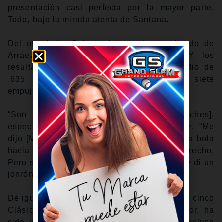
presentación casi perfecta por la mayor parte.
Todo, bajo la mirada atenta de Santana.
Del otro lado, Cabrera ha estado en el oído de
Arráez desde el inicio del certamen. Y los
resultados son difíciles de debatir: promedio de
.635 (de 8-5), dos cuadrangulares, siete
empujadas y ¡OPS de 2.292! en dos juegos.
“Son un ejemplo para nosotros [los coaches],
especialmente esta noche”, aseguró Arráez. “Me
dijo [Miguel Cabrera]: ‘oye, trata de batear la bola
hacia el jardín central’, y le di hacia el derecho.
Pero solo traté de buscar un buen contacto y di un
jonrón”.
De igual manera, Cabrera, quien participó en cinco
Clásicos Mundiales anteriores como jugador, ha
sido una voz constante en el clubhouse. Incluso