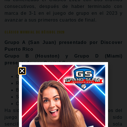
consecutivos, después de haber terminado con
marca de 3-1 en el juego de grupo en el 2023 y
avanzar a sus primeros cuartos de final.
Clásico Mundial de Béisbol 2026
Grupo A (San Juan) presentado por Discover
Puerto Rico
Grupo B (Houston) y Grupo D (Miami)
presentado por Capital One
Calendario
Rosters
Boletos
Sedes
Cobertura completa
Ha sido un esfuerzo completo en ambos lados del
juego para Australia. El pitcheo ha sido
sencillamente dominante, permitiendo una sola