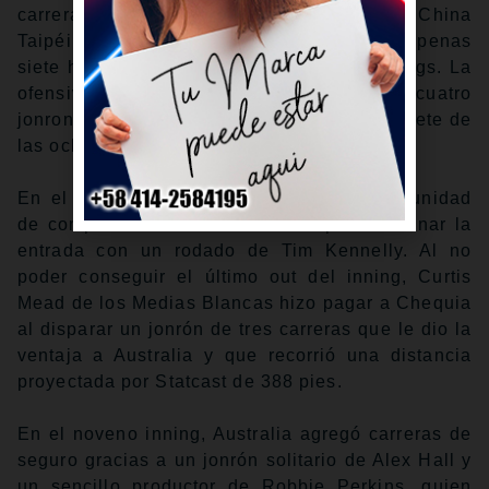
carrera en los primeros dos juegos contra China
Taipéi y Chequia, mientras ha concedido apenas
siete hits combinados a lo largo de 18 innings. La
ofensiva, por su parte, ha conectado cuatro
jonrones oportunos, que han representado siete de
las ocho carreras anotadas por Australia.
En el tercer inning, Chequia tuvo la oportunidad
de completar una doble matanza para terminar la
entrada con un rodado de Tim Kennelly. Al no
poder conseguir el último out del inning, Curtis
Mead de los Medias Blancas hizo pagar a Chequia
al disparar un jonrón de tres carreras que le dio la
ventaja a Australia y que recorrió una distancia
proyectada por Statcast de 388 pies.
En el noveno inning, Australia agregó carreras de
seguro gracias a un jonrón solitario de Alex Hall y
un sencillo productor de Robbie Perkins, quien