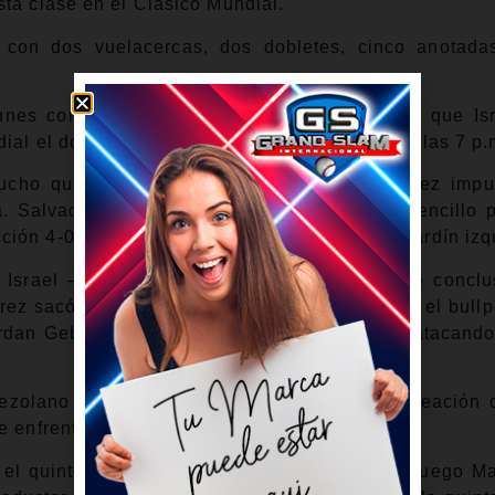
ta clase en el Clásico Mundial.
 con dos vuelacercas, dos dobletes, cinco anotada
unes contra Nicaragua a las 7 p.m., mientras que Isr
dial el domingo contra Nicaragua el domingo a las 7 p.
ucho que celebrar desde temprano, con Arráez impu
. Salvador Pérez amplió la ventaja con un sencillo p
ión 4-0 con un sendo cuadrangular hacia el jardín izq
 Israel — o una breve, debido a la “regla de conclu
ez sacó al abridor de Israel, Ben Simon, pero el bull
ordan Geber evitando que Venezuela siguiera atacando
nezolano Enmanuel de Jesús dominó a la alineación d
e enfrentó.
 el quinto inning para el primer hit de Israel, luego Ma