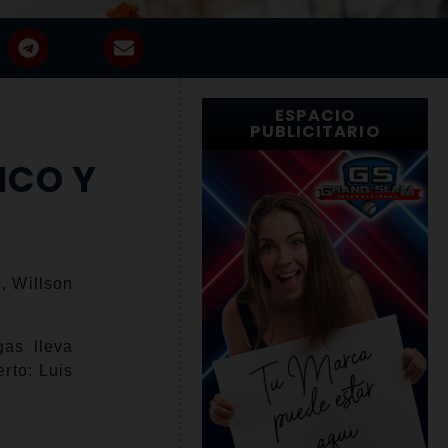
ESPACIO
PUBLICITARIO
ICO Y
, Willson
gas lleva
rto: Luis