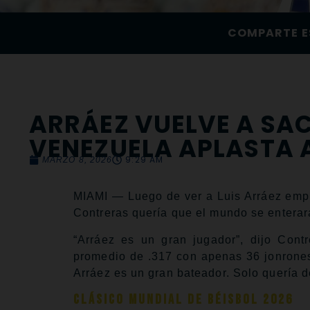
COMPARTE E
ARRÁEZ VUELVE A SAC
VENEZUELA APLASTA A
9:29 AM
MARZO 8, 2026
MIAMI — Luego de ver a Luis Arráez empuj
Contreras quería que el mundo se entera
“Arráez es un gran jugador”, dijo Cont
promedio de .317 con apenas 36 jonrones.
Arráez es un gran bateador. Solo quería d
Clásico Mundial de Béisbol 2026