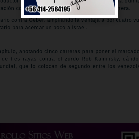
productor dentro del cuadro. De Jesús salió de la quint
ación con cinco capítulos concediendo una carrera.
ario contra Geber, ampliando la ventaja a por cuatro vu
rio para acercar un poco a Israel.
ítulo, anotando cinco carreras para poner el marcado
n de tres rayas contra el zurdo Rob Kaminsky, dándo
undial, que lo colocan de segundo entre los venezol