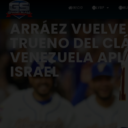
INICIO
LVBP
ML
ARRÁEZ VUELVE
TRUENO DEL CL
VENEZUELA APL
ISRAEL