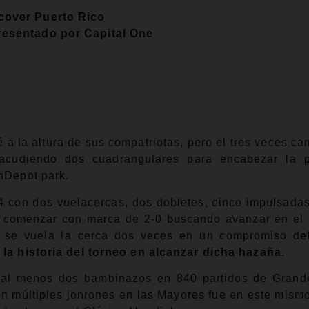
cover Puerto Rico
resentado por Capital One
é a la altura de sus compatriotas, pero el tres veces c
acudiendo dos cuadrangulares para encabezar la p
anDepot park.
4 con dos vuelacercas, dos dobletes, cinco impulsadas
 comenzar con marca de 2-0 buscando avanzar en el
 se vuela la cerca dos veces en un compromiso del
 la historia del torneo en alcanzar dicha hazaña
.
on al menos dos bambinazos en 840 partidos de Grand
on múltiples jonrones en las Mayores fue en este mismo