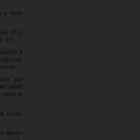
s y siete
ael (0-1)
m. ET.
lsando a
roductor,
uierdo.
sión” por
pen calmó
 hasta el
e Israel,
tt Mervis