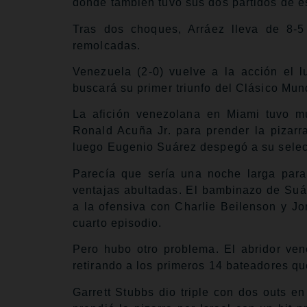
donde también tuvo sus dos partidos de es
Tras dos choques, Arráez lleva de 8-5
remolcadas.
Venezuela (2-0) vuelve a la acción el l
buscará su primer triunfo del Clásico Mun
La afición venezolana en Miami tuvo m
Ronald Acuña Jr. para prender la pizarra
luego Eugenio Suárez despegó a su selecc
Parecía que sería una noche larga para
ventajas abultadas. El bambinazo de Suár
a la ofensiva con Charlie Beilenson y J
cuarto episodio.
Pero hubo otro problema. El abridor ve
retirando a los primeros 14 bateadores qu
Garrett Stubbs dio triple con dos outs en