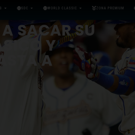
B
SDC
WORLD CLASSIC
ZONA PREMIUM
 A SACAR SU
ÁSICO Y
ASTA A