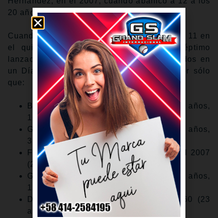
Hernández, en el 2007, cuando abanicó a 12 a los
20 años y 359 días de edad.
Cuando Misiorowski registró su ponche Nro. 11 en
el quinto episodio, se convirtió en el séptimo
lanzador más joven con 10 o más abanicados en
un Día Inaugural desde 1900, siendo mayor sólo
que:
Bob Feller de Cleveland en 1939 (20 años,
169 días)
Gary Nolan de los Rojos en 1969 (20 años,
315 días)
Félix Hernández de los Marineros en el 2007
(20 años, 359 días)
Gary Bell de Cleveland en 1960 (23 años,
154 días)
Don Drysdale de los Dodgers en 1960 (23
años, 264 días)