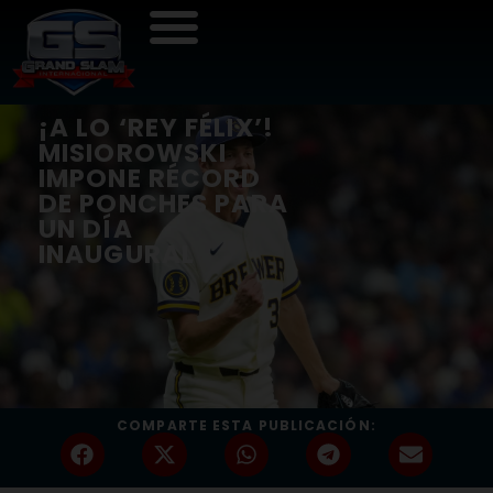
¡A LO ‘REY FÉLIX’!
MISIOROWSKI
IMPONE RÉCORD
DE PONCHES PARA
UN DÍA
INAUGURAL
COMPARTE ESTA PUBLICACIÓN: