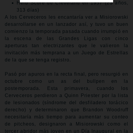
Herb Score de Cleveland en 1957 (23 años,
313 días)
A los Cerveceros les encantaría ver a Misiorowski
desarrollarse en un lanzador así, y tuvo un buen
comienzo la temporada pasada cuando irrumpió en
la escena de las Grandes Ligas con cinco
aperturas tan electrizantes que le valieron la
invitación más temprana a un Juego de Estrellas
de la que se tenga registro.
Pasó por apuros en la recta final, pero resurgió en
octubre como un as del bullpen en la
postemporada. Esta primavera, cuando los
Cerveceros perdieron a Quinn Priester por la lista
de lesionados (síndrome del desfiladero torácico
derecho) y determinaron que Brandon Woodruff
necesitaría más tiempo para aumentar su conteo
de pitcheos, designaron a Misiorowski como el
tercer abridor más joven en un Día Inaugural en la